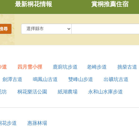
最新桐花情報
賞桐推薦住宿
搜尋
步道
四月雪小徑
鹿廚坑步道
老崎步道
挑柴古道
劍潭古道
鳴鳳山古道
雙峰山步道
出礦坑古道
花坊
桐花樂活公園
紙湖農場
永和山水庫步道
桐花步道
惠蓀林場