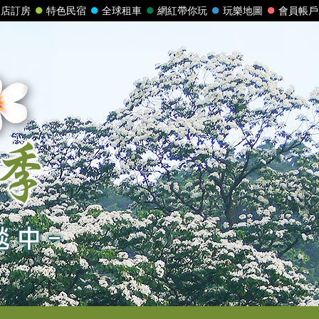
飯店訂房
特色民宿
全球租車
網紅帶你玩
玩樂地圖
會員帳戶