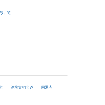
芎古道
道
深坑賞桐步道
圓通寺