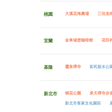
大溪花海農場
三坑老
桃園
金車城堡咖啡館
花田
宜蘭
靈泉禪寺
富民親水公園
基隆
桐花公園
承天禪寺步
新北市
新北市客家文化園區