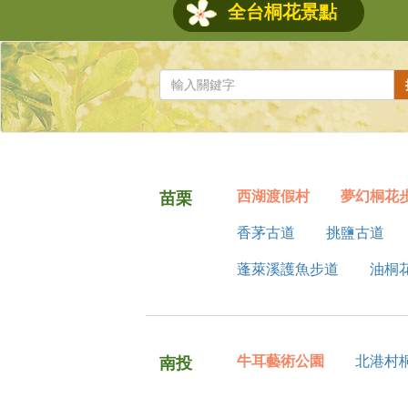
全台桐花景點
西湖渡假村
夢幻桐花
苗栗
香茅古道
挑鹽古道
蓬萊溪護魚步道
油桐
牛耳藝術公園
北港村
南投