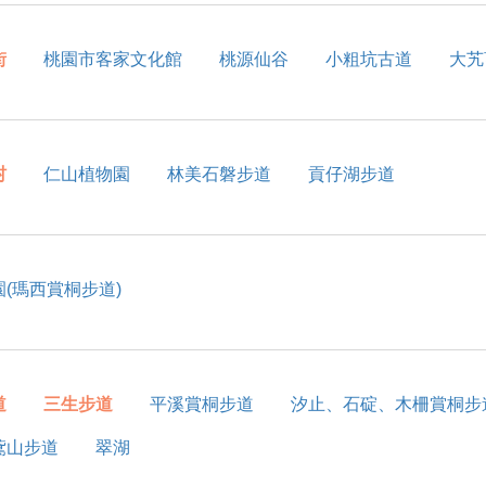
街
桃園市客家文化館
桃源仙谷
小粗坑古道
大艽
村
仁山植物園
林美石磐步道
貢仔湖步道
(瑪西賞桐步道)
道
三生步道
平溪賞桐步道
汐止、石碇、木柵賞桐步
鳶山步道
翠湖