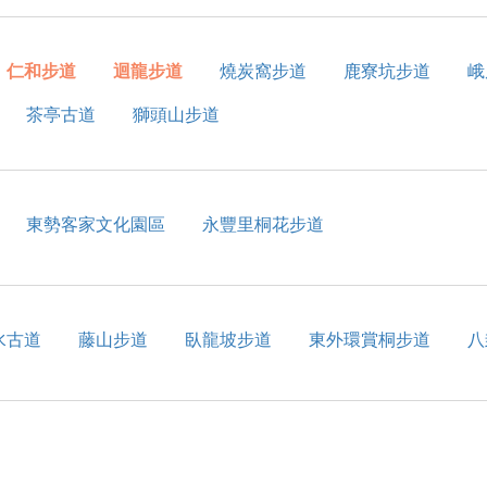
仁和步道
迴龍步道
燒炭窩步道
鹿寮坑步道
峨
茶亭古道
獅頭山步道
東勢客家文化園區
永豐里桐花步道
水古道
藤山步道
臥龍坡步道
東外環賞桐步道
八