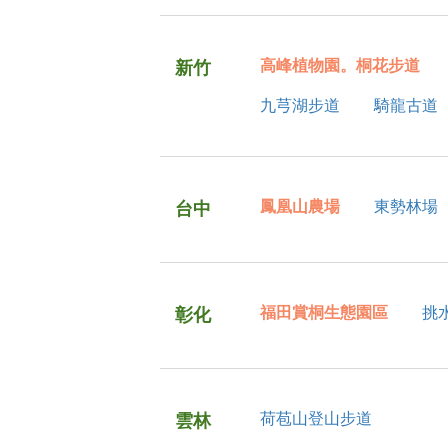
高峰植物園。桐花步道
新竹
九芎湖步道
騎龍古道
鳳凰山農場
東勢林場
台中
福田賞桐生態園區
挑
彰化
荷苞山登山步道
雲林