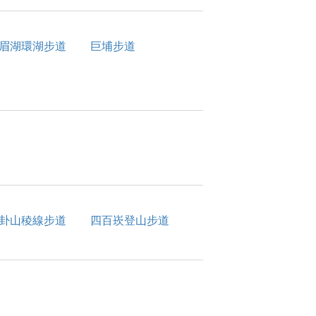
眉湖環湖步道
巨埔步道
卦山稜線步道
四百崁登山步道