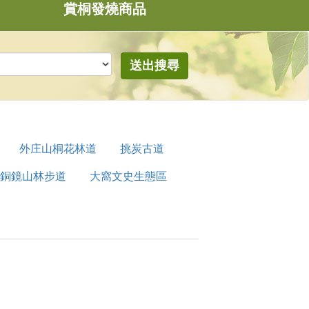
賞桐發燒商品
送出搜尋
外庄山桐花林道
挑炭古道
銅鏡山林步道
大窩文史生態區